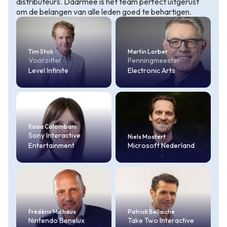
distributeurs. Daarmee is het team perfect uitgerust
om de belangen van alle leden goed te behartigen.
Tim Stok
Martin Lorber
Voorzitter
Penningmeester
Level Infinite
Electronic Arts
Kasia Colombani
Sony Interactive
Niels Mostert
Entertainment
Microsoft Nederland
Frédéric Michaux
Patrick Bellaiche
Nintendo Benelux
Take Two Interactive