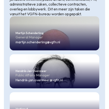
administratieve zaken, collectieve contracten,
overleg en lobbywerk. Dit en meer zijn taken die
vanuit het VGFN-bureau worden opgepakt.
Martijn Schenderling
General Manager
martijn.schenderling@vgfn.nl
Hendrik-Jan Overmeer
Public Affairs Manager
Hendrik-jan.overmeer@vgfn.nl
Vertigo 6