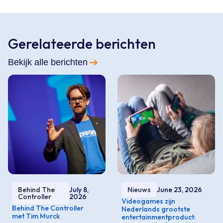
Gerelateerde berichten
Bekijk alle berichten
Behind The
July 8,
Nieuws
June 23, 2026
Controller
2026
Videogames zijn
Behind The Controller
Nederlands grootste
met Tim Murck
entertainmentproduct: